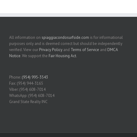
All information on
spiaggiacondosurfside.com
is for informational
purposes only and is deemed correct but should be independently
verified. View our
Privacy Policy
and
Terms of Service
and
DMCA
Notice
. We support the
Fair Housing Act
.
Phone:
(954) 995-3543
Fax: (954) 944-3165
Viber: (954) 608-7014
WhatsApp: (954) 608-7014
Grand State Realty INC